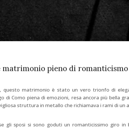
 matrimonio pieno di romanticismo 
, questo matrimonio è stato un vero trionfo di ele
go di Como piena di emozioni, resa ancora più bella grazi
gliosa struttura in metallo che richiamava i rami di un al
se gli sposi si sono goduti un romanticissimo giro in