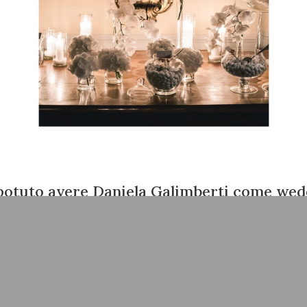
potuto avere Daniela Galimberti come wed
anner. Lei ha accolto anche le mie più picc
richieste e ha sempre ascoltato le mie idee
– Pensieri della sposa e dello sposo