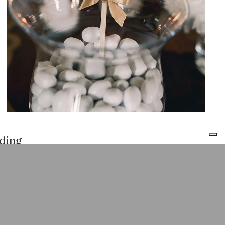
ding
ole
.