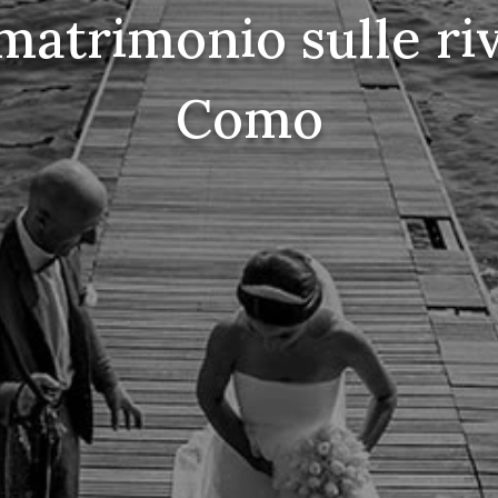
matrimonio sulle riv
Como